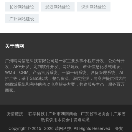
长沙网站建设
武汉网站建设
深圳网站建设
广州网站建设
关于晴网
广州晴网信息科技有限公司是一家主要从事小程序开发、公众号开
发、APP开发、定制软件开发、网站建设、政企信息化系统建设、
WMS、CRM、产品售后系统、一物一码系统、设备管理系统、AI
推广等；基于SaaS模式，整合资源、深度挖掘，向商户提供强大的
微商城系统和完整的移动电商解决方案，共建服务生态，服务百万
商家。
友情链接：
联享科技
|
广州市湖南商会
|
广东省市场协会
|
广东省
瓶装饮用水协会
|
管道疏通
Copyright © 2015--2020 晴网科技, All Rights Reserved 备案