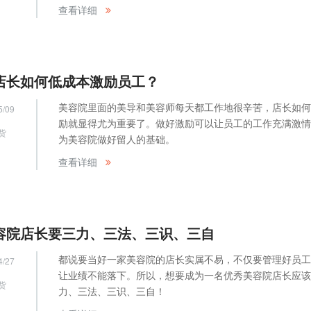
网
查看详细
店长如何低成本激励员工？
美容院里面的美导和美容师每天都工作地很辛苦，店长如何
5/09
励就显得尤为重要了。做好激励可以让员工的工作充满激情
货
为美容院做好留人的基础。
网
查看详细
容院店长要三力、三法、三识、三自
都说要当好一家美容院的店长实属不易，不仅要管理好员工
4/27
让业绩不能落下。所以，想要成为一名优秀美容院店长应该
货
力、三法、三识、三自！
网