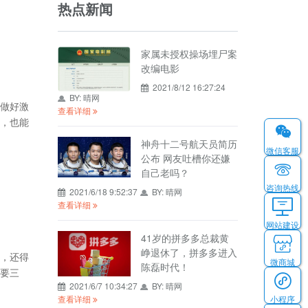
热点新闻
家属未授权操场埋尸案
改编电影
2021/8/12 16:27:24
BY:
晴网
做好激
查看详细
，也能
神舟十二号航天员简历
微信客服
公布 网友吐槽你还嫌
自己老吗？
咨询热线
2021/6/18 9:52:37
BY:
晴网
查看详细
网站建设
41岁的拼多多总裁黄
峥退休了，拼多多进入
，还得
微商城
陈磊时代！
要三
2021/6/7 10:34:27
BY:
晴网
小程序
查看详细