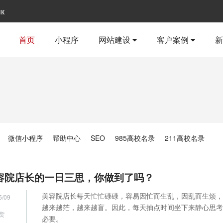
ык
首页
小程序
网站建设
客户案例
微信小程序
帮助中心
SEO
985高校名录
211高校名录
容院店长的一日三思，你做到了吗？
美容院店长每天忙忙碌碌，容易因忙而生乱，因乱而生烦，
5/09
越来越茫，越来越盲。因此，每天抽点时间坐下来静心思考
货
必要。