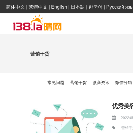
简体中文
|
繁體中文
|
English
|
日本語
|
한국어
|
Русский яз
营销干货
常见问题
营销干货
微商资讯
微信分销
优秀美
2022/0
营销干