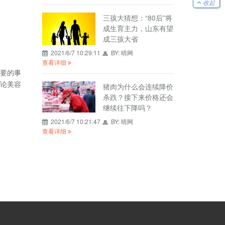
收起
三孩大猜想：“80后”将
成生育主力，山东有望
成三孩大省
2021/6/7 10:29:11
BY:
晴网
查看详细
要的事
论美容
猪肉为什么会连续降价
杀跌？接下来价格还会
继续往下降吗？
2021/6/7 10:21:47
BY:
晴网
查看详细