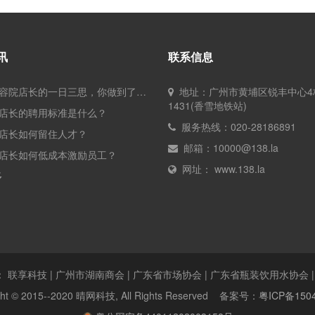
讯
联系信息
• 优秀美容院店长的一日三思，你做到了吗？
地址：广州市黄埔区锐丰中心4
1431(香雪地铁站)
院店长的聘用标准是什么？
服务热线：020-28186891
院店长如何留住人才？
邮箱：10000@138.la
院店长如何低成本激励员工？
网址： www.138.la
多
：
联享科技
|
广州市湖南商会
|
广东省市场协会
|
广东省瓶装饮用水协会
|
ght © 2015--2020 晴网科技, All Rights Reserved 备案号：
粤ICP备150