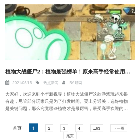
植物大战僵尸2：植物最强榜单！原来高手经常使用的是它们
2021/05/15
热点新闻
BY
晴网
大家好，欢迎来到小华新视界！植物大战僵尸这款游戏玩起来很
有趣，尽管部分玩家只是为了打发时间。要上分通关，选好植物
是关键问题，那么究竟哪些植物才是最厉害，最受高手欢迎的
呢？
首页
1
2
3
4
...63
下一页
尾页