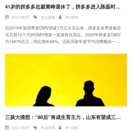
41岁的拼多多总裁黄峥退休了，拼多多进入陈磊时代！
2021/06/07
热点新闻
BY
晴网
自2019年第四季度GMV突破1万亿大关以来，拼多多各季度截至
当月前12个月的GMV增速一直保持在高位。2020年拼多多GMV
为16676亿元，同比增长66%。活跃买家年度平均消费额由一季
度的1842.4元提升至2115.2元，同比增长23%。
三孩大猜想：“80后”将成生育主力，山东有望成三孩大省
2021/06/07
热点新闻
BY
晴网